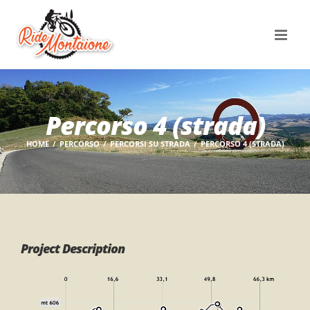
Salta
al
contenuto
Percorso 4 (strada)
HOME
PERCORSO
PERCORSI SU STRADA
PERCORSO 4 (STRADA)
Project Description