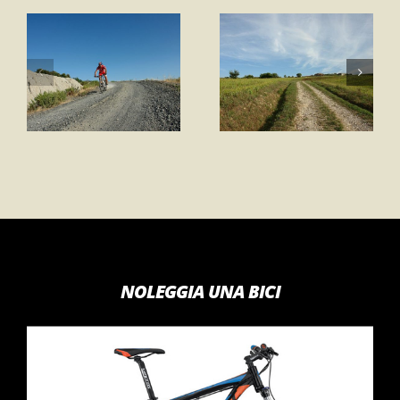
Percorso 1 –
Percorso 1 –
Anello
Anello “Gli Orti”
Gambassi
Terme
NOLEGGIA UNA BICI