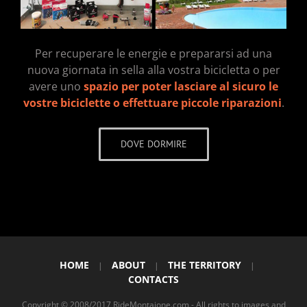
Per recuperare le energie e prepararsi ad una
nuova giornata in sella alla vostra bicicletta o per
avere uno
spazio per poter lasciare al sicuro le
vostre biciclette o effettuare piccole riparazioni
.
DOVE DORMIRE
HOME
ABOUT
THE TERRITORY
|
|
|
CONTACTS
Copyright © 2008/2017 RideMontaione.com - All rights to images and