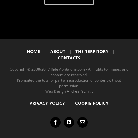
HOME
ABOUT
THE TERRITORY
|
|
|
CONTACTS
Copyright © 2008/2017 RideMontaione.com - All rights to images and
content are reserved.
Prohibited the total or partial reproduction of content without
permission.
Web Design
AndreaPacini.it
PRIVACY POLICY
COOKIE POLICY
|
Facebook
YouTube
Email