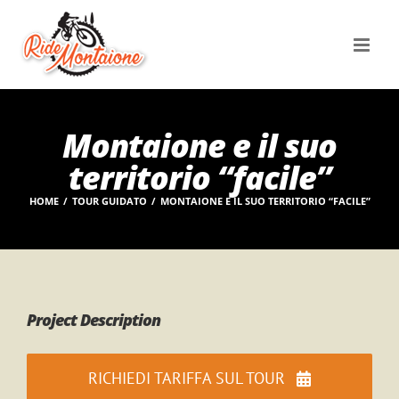
Salta
al
contenuto
Montaione e il suo
territorio “facile”
HOME
TOUR GUIDATO
MONTAIONE E IL SUO TERRITORIO “FACILE”
Project Description
RICHIEDI TARIFFA SUL TOUR