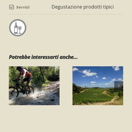
Degustazione prodotti tipici
Servizi
Potrebbe interessarti anche...
Pedalata al
l
tramonto a
Montaione e il
Montaione
suo territorio
(Poggio
all’Aglione)