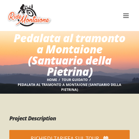
Salta
al
contenuto
Pedalata al tramonto
a Montaione
(Santuario della
Pietrina)
HOME
TOUR GUIDATO
PEDALATA AL TRAMONTO A MONTAIONE (SANTUARIO DELLA
PIETRINA)
Project Description
RICHIEDI TARIFFA SUL TOUR