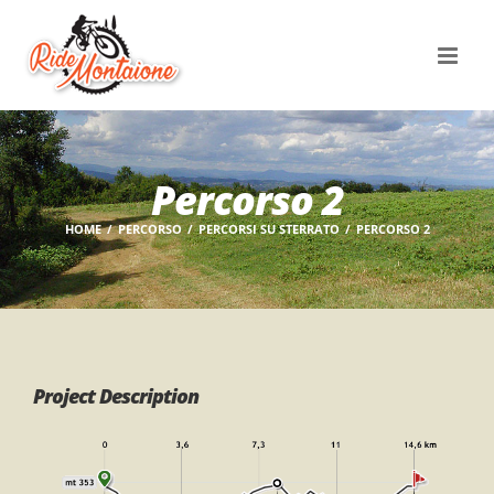
Salta
al
contenuto
Percorso 2
HOME
PERCORSO
PERCORSI SU STERRATO
PERCORSO 2
Project Description