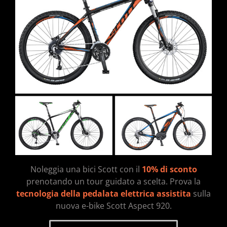
Noleggia una bici Scott con il
10% di sconto
prenotando un tour guidato a scelta. Prova la
tecnologia della pedalata elettrica assistita
sulla
nuova e-bike Scott Aspect 920.