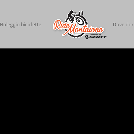
Noleggio biciclette
Dove dor