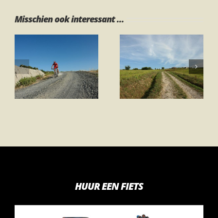
Misschien ook interessant ...
Route 1 – Ring
Route 1 – Ring
Gambassi
“Gli Orti”
Terme
HUUR EEN FIETS