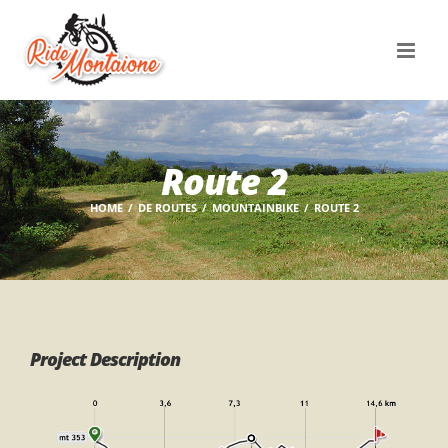
Skip
to
content
Route 2
HOME
DE ROUTES
MOUNTAINBIKE
ROUTE 2
Project Description