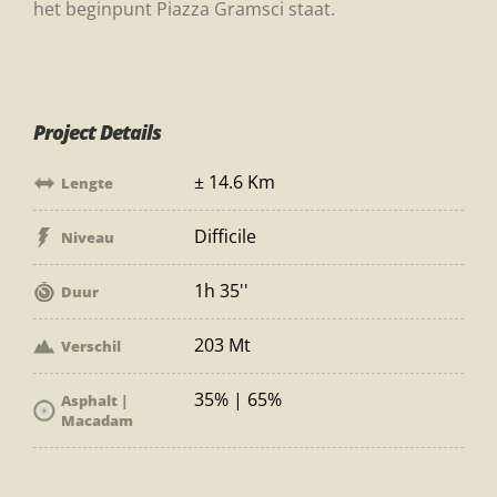
het beginpunt Piazza Gramsci staat.
Project Details
± 14.6 Km
Lengte
Difficile
Niveau
1h 35''
Duur
203 Mt
Verschil
35% | 65%
Asphalt |
Macadam