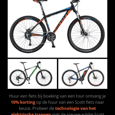
Huur een fiets bij boeking van een tour ontvang je
10% korting
op de huur van een Scott fiets naar
keuze. Probeer de
technologie van het
elektrische trappen
met de nieuwe e-bike Scott