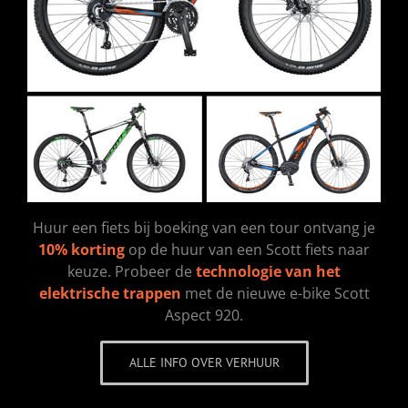
Huur een fiets bij boeking van een tour ontvang je
10% korting
op de huur van een Scott fiets naar
keuze. Probeer de
technologie van het
elektrische trappen
met de nieuwe e-bike Scott
Aspect 920.
ALLE INFO OVER VERHUUR