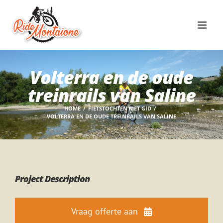
Skip
to
content
Volterra en de oude
treinrails van Saline
HOME
FIETSTOCHTEN MET GID
VOLTERRA EN DE OUDE TREINRAILS VAN SALINE
Project Description
Vraag offerte aan