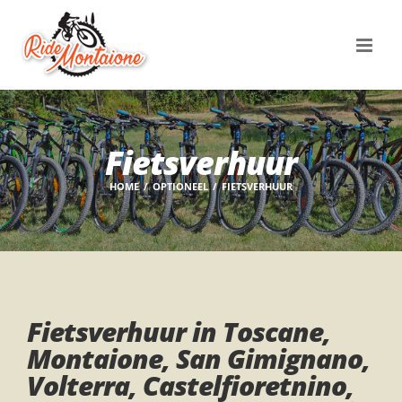
Skip
to
content
Fietsverhuur
HOME
OPTIONEEL
FIETSVERHUUR
Fietsverhuur in Toscane,
Montaione, San Gimignano,
Volterra, Castelfioretnino,