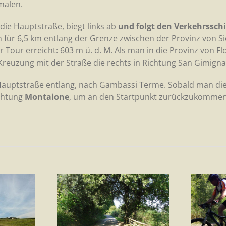
malen.
die Hauptstraße, biegt links ab
und folgt den Verkehrssch
n für 6,5 km entlang der Grenze zwischen der Provinz von Si
 Tour erreicht: 603 m ü. d. M. Als man in die Provinz von Fl
Kreuzung mit der Straße die rechts in Richtung San Gimignan
auptstraße entlang, nach Gambassi Terme. Sobald man die
ichtung
Montaione
, um an den Startpunkt zurückzukommen
 – Ring
Tour 2
si Terme