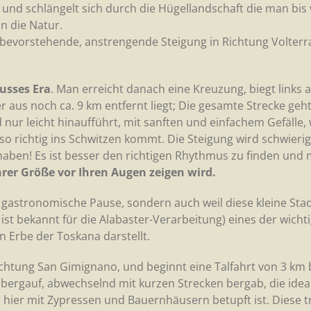
l und schlängelt sich durch die Hügellandschaft die man bis
n die Natur.
 bevorstehende, anstrengende Steigung in Richtung Volterr
lusses Era
. Man erreicht danach eine Kreuzung, biegt links a
r aus noch ca. 9 km entfernt liegt; Die gesamte Strecke geh
d nur leicht hinaufführt, mit sanften und einfachem Gefälle,
o richtig ins Schwitzen kommt. Die Steigung wird schwierig
haben! Es ist besser den richtigen Rhythmus zu finden und 
 ihrer Größe vor Ihren Augen zeigen wird.
ze gastronomische Pause, sondern auch weil diese kleine Stad
ist bekannt für die Alabaster-Verarbeitung) eines der wicht
n Erbe der Toskana darstellt.
Richtung San Gimignano, und beginnt eine Talfahrt von 3 km 
r bergauf, abwechselnd mit kurzen Strecken bergab, die idea
ier mit Zypressen und Bauernhäusern betupft ist. Diese 