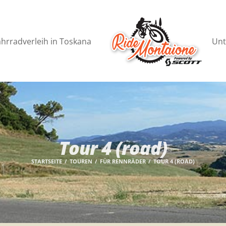
ahrradverleih in Toskana
Unt
Tour 4 (road)
STARTSEITE
TOUREN
FÜR RENNRÄDER
TOUR 4 (ROAD)