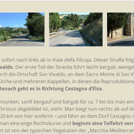
fort nach links ab in Viale della Filicaja. Dieser Straße fol
ivaldo
. Der erste Teil der Strecke führt leicht bergab, wenig
rch die Ortschaft San Vivaldo, an dem Sacro Monte di San V
r, Kirche und mehreren Kappellen, in denen die Reproduktion
Danach geht es in Richtung Castagno d’Elsa
.
versunken, sanft bergauf und bergab für ca. 7 km bis man e
hristus abgebildet ist, steht. Man biegt nun rechts ab auf di
 20 km von hier entfernt – und fährt an dem Dorf Castagno d
t man eine enge Rechtskurve und
beginnt eine Talfahrt von
ahrt ist von der typischen Vegetation der „Macchia Mediterra