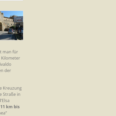
gt man für
e Kilometer
ivaldo
en der
ine Kreuzung
e Straße in
’Elsa
 11 km bis
nea“