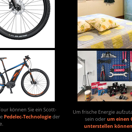
our können Sie ein Scott-
Um frische Energie aufzut
ie
Pedelec-Technologie
der
sein oder
um einen O
e.
unterstellen können