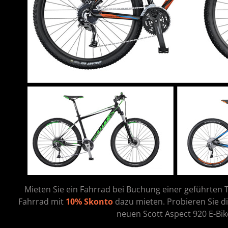
Mieten Sie ein Fahrrad bei Buchung einer geführten T
Fahrrad mit
10% Skonto
dazu mieten. Probieren Sie d
neuen Scott Aspect 920 E-Bik