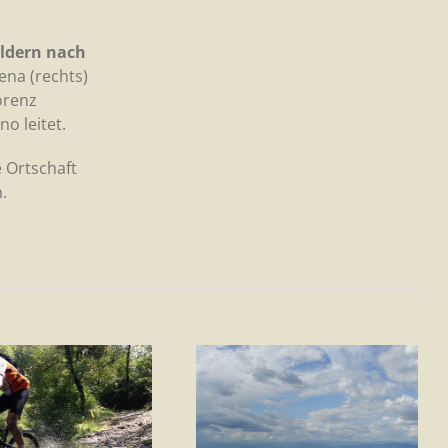
ildern nach
ena (rechts)
orenz
o leitet.
 Ortschaft
.
Tour 3