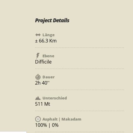
Project Details
Länge
± 66.3 Km
Ebene
Difficile
Dauer
2h 40''
Unterschied
511 Mt
Asphalt | Makadam
100% | 0%