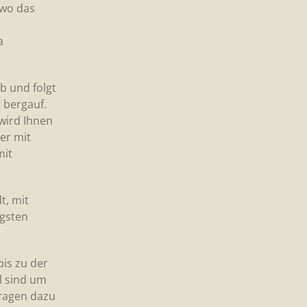
 wo das
a
b und folgt
t bergauf.
 wird Ihnen
er mit
mit
t, mit
igsten
bis zu der
l sind um
tragen dazu