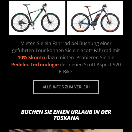
Mieten Sie ein Fahrrad bei Buchung einer
geführten Tour können Sie ein Scott-Fahrrad mit
10% Skonto
dazu mieten. Probieren Sie die
Pedelec-Technologie
der neuen Scott Aspect 920
E-Bike.
ALLE INFOS ZUM VERLEIH
BUCHEN SIE EINEN URLAUB IN DER
TOSKANA