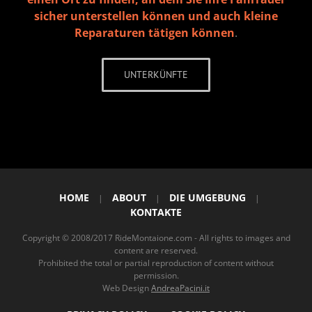
sicher unterstellen können und auch kleine
Reparaturen tätigen können
.
UNTERKÜNFTE
HOME
ABOUT
DIE UMGEBUNG
|
|
|
KONTAKTE
Copyright © 2008/2017 RideMontaione.com - All rights to images and
content are reserved.
Prohibited the total or partial reproduction of content without
permission.
Web Design
AndreaPacini.it