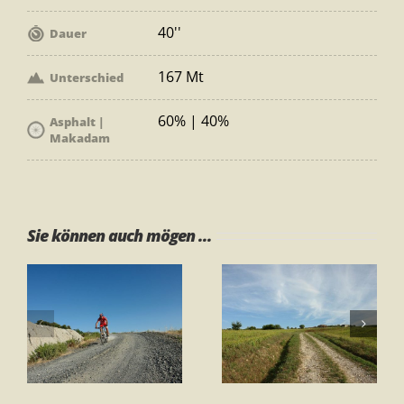
40''
Dauer
167 Mt
Unterschied
60% | 40%
Asphalt |
Makadam
Sie können auch mögen ...
Tour 1 – Ring
Tour 1 – Ring
Gambassi
„Gli Orti“
Terme