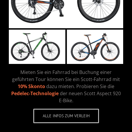
Mieten Sie ein Fahrrad bei Buchung einer
geführten Tour können Sie ein Scott-Fahrrad mit
10% Skonto
dazu mieten. Probieren Sie die
Pedelec-Technologie
der neuen Scott Aspect 920
E-Bike.
ALLE INFOS ZUM VERLEIH