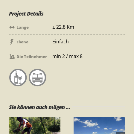
Project Details
± 22.8 Km
Länge
Einfach
Ebene
min 2 / max 8
Die Teilnehmer
Sie können auch mögen ...
Sonnenunterga
d
Montaione und
In Der