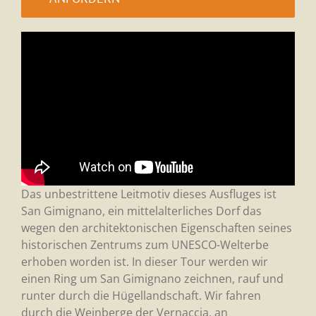
Das unbestrittene Leitmotiv dieses Ausfluges ist
San Gimignano, ein mittelalterliches Dorf das
wegen den architektonischen Eigenschaften seines
historischen Zentrums zum UNESCO-Welterbe
erhoben worden ist. In dieser Tour werden wir
einen Ring um San Gimignano zeichnen, rauf und
runter durch die Hügellandschaft. Wir fahren
durch die Weinberge der Vernaccia, an